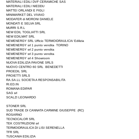
MATERIALI EDILI DVF CERAMICHE SAS
MATERIALI EDILI NIEDDU
MATTEI ORLANDI E FIGLI
MINIMARKET DEL VIVAIO
MODAFER di MORONI DANIELE
MONDATI E SELVA SRL
MURRI S.R.L
NEW EDIL TOGLIATTI SRL
NEW EDILMAT SRL
NEWENERGY SRL Ufficio TERMOIDRAULICA/ Edilizia
NEWENERGY srl 1 punto vendita TORINO
NEWENERGY srl 2 punto vendita
NEWENERGY srl 3 punto vendita
NEWENERGY srl 4
Showroom
NUOVA EDILIZIA PAVONE SRLS
NUOVO CENTRO 60 SRL BENEDETTI
PROEDIL SRL
PROIETTI SRLS
RA.SA.LL SOCIETA A RESPONSABILITA
RI.ED.IN
ROMANA EDIPAR
SAG srl
SCALZI LEONARDO
STONER SRL
SUD TRADE DI CANNATA CARMINE GIUSEPPE (RC)
ROSARNO
TECNOCALOR SRL
TEK COSTRUZIONI srl
TERMOIDRAULICA DI LISI SERENELLA
TFR SRL
TUSCANIA EDILIZIA