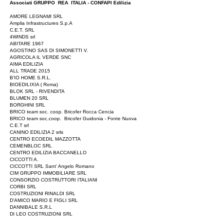
Associati GRUPPO REA ITALIA - CONFAPI Edilizia
AMORE LEGNAMI SRL
Amplia Infrastructures S.p.A
C.E.T. SRL
4WINDS srl
ABITARE 1967
AGOSTINO SAS DI SIMONETTI V.
AGRICOLA IL VERDE SNC
AIMA EDILIZIA
ALL TRADE 2015
B’IO HOME S.R.L.
BIOEDILIXIA ( Roma)
BLOK SRL - RIVENDITA
BLUMEN 20 SRL
BORGHINI SRL
BRICO team soc. coop. Bricofer Rocca Cencia
BRICO team soc.coop. Bricofer Guidonia - Fonte Nuova
C.E.T srl
CANINO EDILIZIA 2 srls
CENTRO ECOEDIL MAZZOTTA
CEMENBLOC SRL
CENTRO EDILIZIA BACCANELLO
CICCOTTI A.
CICCOTTI SRL Sant' Angelo Romano
CIM GRUPPO IMMOBILIARE SRL
CONSORZIO COSTRUTTORI ITALIANI
CORBI SRL
COSTRUZIONI RINALDI SRL
D'AMICO MARIO E FIGLI SRL
DANNIBALE S.R.L
DI LEO COSTRUZIONI SRL