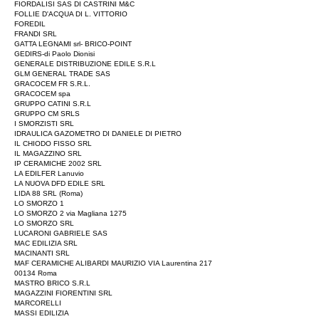
FIORDALISI SAS DI CASTRINI M&C
FOLLIE D'ACQUA DI L. VITTORIO
FOREDIL
FRANDI SRL
GATTA LEGNAMI srl- BRICO-POINT
GEDIRS-di Paolo Dionisi
GENERALE DISTRIBUZIONE EDILE S.R.L
GLM GENERAL TRADE SAS
GRACOCEM FR S.R.L.
GRACOCEM spa
GRUPPO CATINI S.R.L
GRUPPO CM SRLS
I SMORZISTI SRL
IDRAULICA GAZOMETRO DI DANIELE DI PIETRO
IL CHIODO FISSO SRL
IL MAGAZZINO SRL
IP CERAMICHE 2002 SRL
LA EDILFER Lanuvio
LA NUOVA DFD EDILE SRL
LIDA 88 SRL (Roma)
LO SMORZO 1
LO SMORZO 2 via Magliana 1275
LO SMORZO SRL
LUCARONI GABRIELE SAS
MAC EDILIZIA SRL
MACINANTI SRL
MAF CERAMICHE ALIBARDI MAURIZIO VIA Laurentina
217
00134
Roma
MASTRO BRICO S.R.L
MAGAZZINI FIORENTINI SRL
MARCORELLI
MASSI EDILIZIA