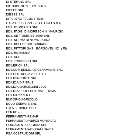
DI STEFANO SRL
DISTRIBUZIONE DPF SRLS
DIEFFE SRL
DIESSE SRL
DITTA GROTTA 1873 Tivoli
E.S.A.G. DI LUZZI EZIO E FIGLI S.N.C.
EDIL D'EPIFANIO SNC
EDIL FAGGI DI MORESCHINI MAURIZIO
EDIL NETTUNENSE 2009 SRL
EDIL NORMA DI Norma LATINA
EDIL PELLET SRL SUBIACO
EDIL PITTORI SAS BORGOVELINO ( RI)
EDIL ROMANINA
EDIL SUD
EDIL TRIMBRICO SRL
EDILBRICK SRL
EDILCOM EDILIZIA E CERAMICHE SNC
EDILFESTUCCIA 2000 S.R.L.
EDILIZIA CONTE SRL
EDILIZIA D.F SRLS
EDILIZIA MARCELLINI 2000
EDILIZIA PROFESSIONALE ROMA
EDILMACO S.R.L.
EMPORIO AGRICOLO
EOLO ENERGIE SRL
F.M.A SERVICE SRLS
FER.PE snc
FERRAMENTA REMAR
FERRAMENTA FABRIZI MONTALTO
FERRAMENTA OLGIATA SRL
FERRAMENTA PASQUALI DAVID
FGA COSTRUZIONI SRL